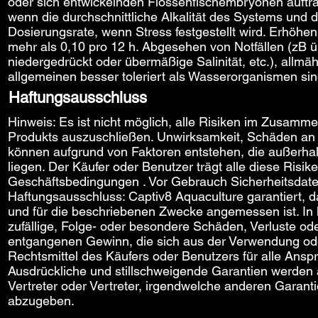
oder sich entwickelnden Flossenfischembryonen auftr
wenn die durchschnittliche Alkalität des Systems und 
Dosierungsrate, wenn Stress festgestellt wird. Erhöhe
mehr als 0,10 pro 12 h. Abgesehen von Notfällen (zB 
niedergedrückt oder übermäßige Salinität, etc.), all
allgemeinen besser toleriert als Wasserorganismen si
Haftungsausschluss
Hinweis: Es ist nicht möglich, alle Risiken im Zusa
Produkts auszuschließen. Unwirksamkeit, Schäden an 
können aufgrund von Faktoren entstehen, die außerhal
liegen. Der Käufer oder Benutzer trägt alle diese Risik
Geschäftsbedingungen
. Vor Gebrauch Sicherheitsdaten
Haftungsausschluss: Captiv8 Aquaculture garantiert, d
und für die beschriebenen Zwecke angemessen ist. In k
zufällige, Folge- oder besondere Schäden, Verluste ode
entgangenen Gewinn, die sich aus der Verwendung od
Rechtsmittel des Käufers oder Benutzers für alle Ansp
Ausdrückliche und stillschweigende Garantien werden 
Vertreter oder Vertreter, irgendwelche anderen Garant
abzugeben.