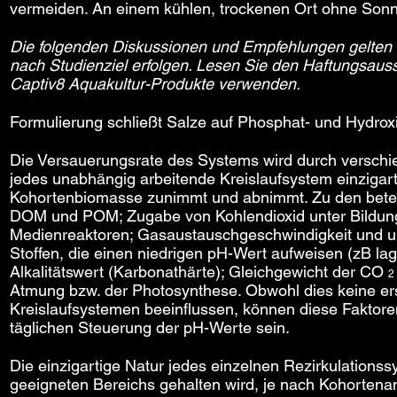
vermeiden. An einem kühlen, trockenen Ort ohne Sonne
Die folgenden Diskussionen und Empfehlungen gelten 
nach Studienziel erfolgen. Lesen Sie den Haftungsaus
Captiv8 Aquakultur-Produkte verwenden.
Formulierung schließt Salze auf Phosphat- und Hydrox
Die Versauerungsrate des Systems wird durch verschie
jedes unabhängig arbeitende Kreislaufsystem einzigart
Kohortenbiomasse zunimmt und abnimmt. Zu den beteil
DOM und POM; Zugabe von Kohlendioxid unter Bildung 
Medienreaktoren; Gasaustauschgeschwindigkeit und u
Stoffen, die einen niedrigen pH-Wert aufweisen (zB lag
Alkalitätswert (Karbonathärte); Gleichgewicht der CO
2
Atmung bzw. der Photosynthese. Obwohl dies keine ers
Kreislaufsystemen beeinflussen, können diese Fakt
täglichen Steuerung der pH-Werte sein.
Die einzigartige Natur jedes einzelnen Rezirkulations
geeigneten Bereichs gehalten wird, je nach Kohort