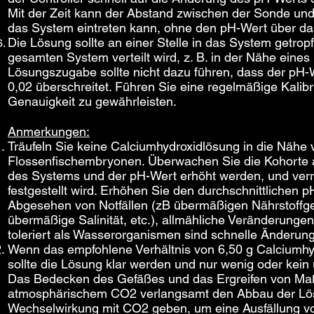
Mit der Zeit kann der Abstand zwischen der Sonde und
das System eintreten kann, ohne den pH-Wert über da
Die Lösung sollte an einer Stelle in das System getrop
gesamten System verteilt wird, z. B. in der Nähe eine
Lösungszugabe sollte nicht dazu führen, dass der pH
0,02 überschreitet. Führen Sie eine regelmäßige Kalib
Genauigkeit zu gewährleisten.
Anmerkungen:
Träufeln Sie keine Calciumhydroxidlösung in die Nähe 
Flossenfischembryonen. Überwachen Sie die Kohorte au
des Systems und der pH-Wert erhöht werden, und verr
festgestellt wird. Erhöhen Sie den durchschnittlichen 
Abgesehen von Notfällen (zB übermäßigen Nährstoffgeh
übermäßige Salinität, etc.), allmähliche Veränderun
toleriert als Wasserorganismen sind schnelle Änderun
Wenn das empfohlene Verhältnis von 6,50 g Calciumhy
sollte die Lösung klar werden und nur wenig oder kei
Das Bedecken des Gefäßes und das Ergreifen von M
atmosphärischem CO2 verlangsamt den Abbau der Lösun
Wechselwirkung mit CO2 geben, um eine Ausfällung v