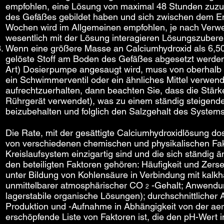
empfohlen, eine Lösung von maximal 48 Stunden zuzub
des Gefäßes gebildet haben und sich zwischen dem Ent
Wochen wird im Allgemeinen empfohlen, je nach Verw
wesentlich mit der Lösung interagieren Lösungszubere
Wenn eine größere Masse an Calciumhydroxid als 6,50
gelöste Stoff am Boden des Gefäßes abgesetzt werden 
Art) Dosierpumpe angesaugt wird, muss von oberhalb d
ein Schwimmerventil oder ein ähnliches Mittel verwe
aufrechtzuerhalten, dann beachten Sie, dass die Stärk
Rührgerät verwendet), was zu einem ständig steigend
beizubehalten und folglich den Salzgehalt des Systems
Die Rate, mit der gesättigte Calciumhydroxidlösung dos
von verschiedenen chemischen und physikalischen Fakt
Kreislaufsystem einzigartig sind und die sich ständi
den beteiligten Faktoren gehören: Häufigkeit und Ze
unter Bildung von Kohlensäure in Verbindung mit kalk
unmittelbarer atmosphärischer CO
-Gehalt; Anwendun
2
lagerstabile organische Lösungen); durchschnittlicher 
Produktion und -Aufnahme in Abhängigkeit von der ae
erschöpfende Liste von Faktoren ist, die den pH-Wert 