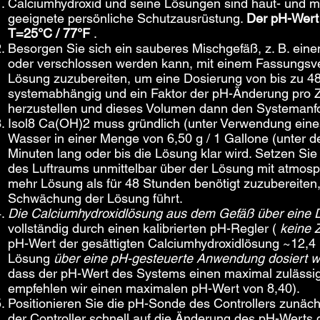
Calciumhydroxid und seine Lösungen sind haut- und m
geeignete persönliche Schutzausrüstung.
Der pH-Wert 
T=25°C / 77°F
.
Besorgen Sie sich ein sauberes Mischgefäß, z. B. ein
oder verschlossen werden kann, mit einem Fassungsv
Lösung zuzubereiten, um eine Dosierung von bis zu 48
systemabhängig und ein Faktor der pH-Änderung pro Ze
herzustellen und dieses Volumen dann den Systeman
Isol8 Ca(OH)2 muss gründlich (unter Verwendung eines 
Wasser in einer Menge von 6,50 g / 1 Gallone (unter 
Minuten lang oder bis die Lösung klar wird. Setzen S
des Luftraums unmittelbar über der Lösung mit atmos
mehr Lösung als für 48 Stunden benötigt zuzubereiten
Schwächung der Lösung führt.
Die Calciumhydroxidlösung aus dem Gefäß über eine
vollständig durch einen kalibrierten pH-Regler (
keine Z
pH-Wert der gesättigten Calciumhydroxidlösung ~12,4 
Lösung
über eine pH-gesteuerte Anwendung dosiert 
dass der pH-Wert des Systems einen maximal zulässig
empfehlen wir einen maximalen pH-Wert von 8,40).
Positionieren Sie die pH-Sonde des Controllers zunäc
der Controller schnell auf die Änderung des pH-Werts