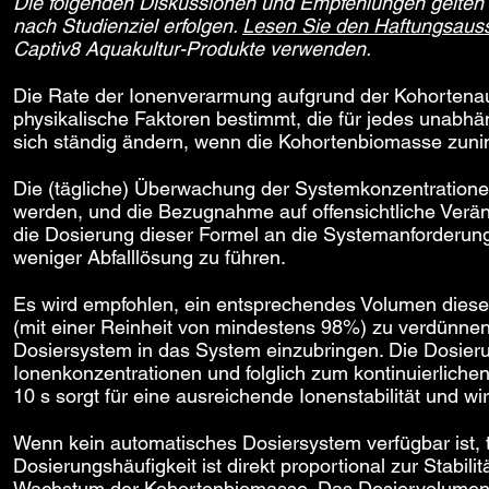
Die folgenden Diskussionen und Empfehlungen gelten 
nach Studienziel erfolgen.
Lesen Sie den Haftungsaus
Captiv8 Aquakultur-Produkte verwenden.
Die Rate der Ionenverarmung aufgrund der Kohortena
physikalische Faktoren bestimmt, die für jedes unabhä
sich ständig ändern, wenn die Kohortenbiomasse zun
Die (tägliche) Überwachung der Systemkonzentrationen
werden, und die Bezugnahme auf offensichtliche Ver
die Dosierung dieser Formel an die Systemanforderung
weniger Abfalllösung zu führen.
Es wird empfohlen, ein entsprechendes Volumen dies
(mit einer Reinheit von mindestens 98%) zu verdünne
Dosiersystem in das System einzubringen. Die Dosierungs
Ionenkonzentrationen und folglich zum kontinuierliche
10 s sorgt für eine ausreichende Ionenstabilität und wi
Wenn kein automatisches Dosiersystem verfügbar ist, 
Dosierungshäufigkeit ist direkt proportional zur Stabili
Wachstum der Kohortenbiomasse. Das Dosiervolumen pro