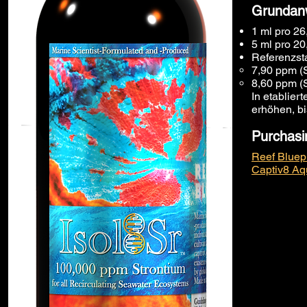
Grundan
1 ml pro 26
5 ml pro 20
Referenzsta
7,90 ppm (S
8,60 ppm (
In etablier
erhöhen, bi
Purchasi
Reef Bluepr
Captiv8 Aq